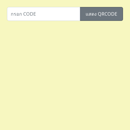
แสดง QRCODE